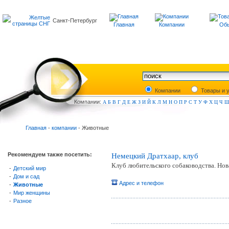
Санкт-Петербург
Главная
Компании
Обь
Компании
Товары и у
Компа
нии:
А
Б
В
Г
Д
Е
Ж
З
И
Й
К
Л
М
Н
О
П
Р
С
Т
У
Ф
Х
Ц
Ч
Главная
-
компании
- Животные
Рекомендуем также посетить:
Немецкий Дратхаар, клуб
Клуб любительского собаководства. Нов
-
Детский мир
-
Дом и сад
Адрес и телефон
-
Животные
-
Мир женщины
-
Разное