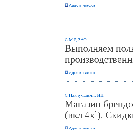
Адрес и телефон
С М Р, ЗАО
Выполняем полы
производствен
Адрес и телефон
С Наилучшими, ИП
Магазин брендо
(вкл 4xl). Скид
Адрес и телефон