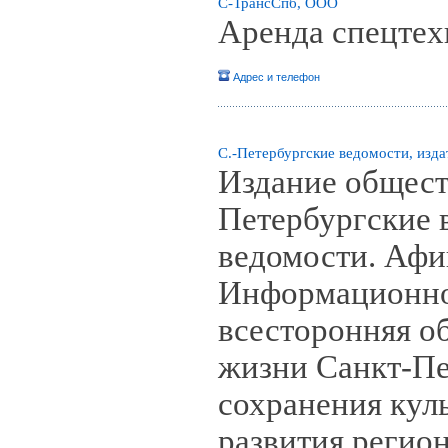
С-ТрансСпб, ООО
Аренда спецте
Адрес и телефон
С.-Петербургские ведомости, изда
Издание общест
Петербургские 
ведомости. Афи
Информационно-
всесторонняя о
жизни Санкт-Пе
сохранения кул
развития регион