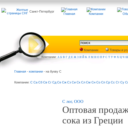
Санкт-Петербург
Главная
Компании
Обь
Компании
Товары и ус
Компа
нии:
А
Б
В
Г
Д
Е
Ж
З
И
Й
К
Л
М
Н
О
П
Р
С
Т
У
Ф
Х
Ц
Ч
Главная
-
компании
- на букву С
Компании:
С
Са
Сб
Св
Сг
Сд
Се
Сж
Сз
Си
Ск
Сл
См
Сн
Со
Сп
Ср
Сс
Ст
Су
С
С лог, ООО
Оптовая продаж
сока из Греции